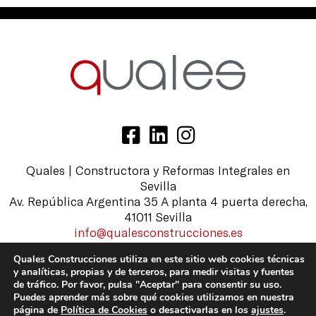
Quales | Constructora y Reformas Integrales en
Sevilla
Av. República Argentina 35 A planta 4 puerta derecha,
41011 Sevilla
info@qualesconstrucciones.es
954 105 703
Quales Construcciones utiliza en este sitio web cookies técnicas
y analíticas, propias y de terceros, para medir visitas y fuentes
de tráfico. Por favor, pulsa "Aceptar" para consentir su uso.
AVISO LEGAL | POLÍTICA DE PRIVACIDAD
|
POLÍTICA DE
Puedes aprender más sobre qué cookies utilizamos en nuestra
COOKIES
|
CUMPLIMIENTO NORMATIVO
página de
Política de Cookies
o desactivarlas en los
ajustes
.